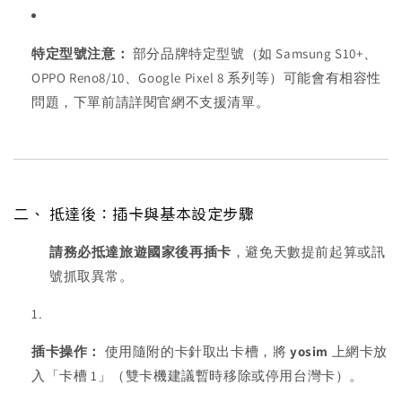
特定型號注意：
部分品牌特定型號（如 Samsung S10+、
OPPO Reno8/10、Google Pixel 8 系列等）可能會有相容性
問題，下單前請詳閱官網不支援清單。
二、 抵達後：插卡與基本設定步驟
請務必抵達旅遊國家後再插卡
，避免天數提前起算或訊
號抓取異常。
插卡操作：
使用隨附的卡針取出卡槽，將
yosim
上網卡放
入「卡槽 1」（雙卡機建議暫時移除或停用台灣卡）。