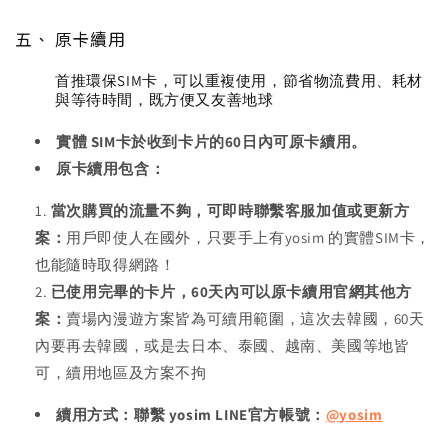
五、 原卡續用
首推環保SIM卡，可以重複使用，節省物流費用、耗材
與等待時間，既方便又友善地球
實體 SIM卡於收到卡片的60日內可原卡續用。
原卡續用包含：
當次購買的流量不夠，可即時聯繫客服加值或更新方
案：
用戶即使人在國外，只要手上有yosim 的實體SIM卡，
也能隨時取得網路！
已使用完畢的卡片，60天內可以原卡續用官網其他方
案：
賣場內漫遊方案皆為可續用範圍，這次去韓國，60天
內要再去韓國，或是去日本、泰國、越南、美國等地皆
可，續用地區及方案不拘
續用方式：聯繫
yosim
LINE官方帳號：
@
yosim