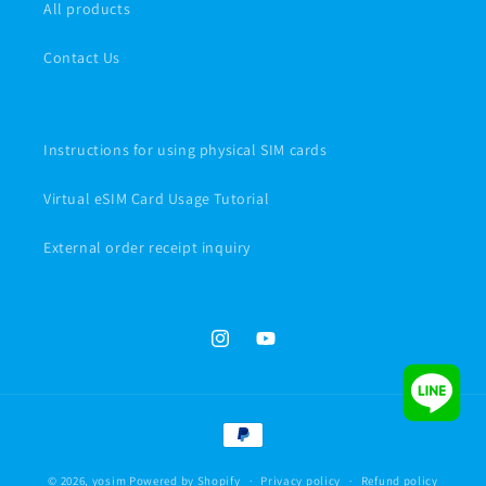
All products
Contact Us
Instructions for using physical SIM cards
Virtual eSIM Card Usage Tutorial
External order receipt inquiry
Instagram
YouTube
Payment
methods
© 2026,
yosim
Powered by Shopify
Privacy policy
Refund policy