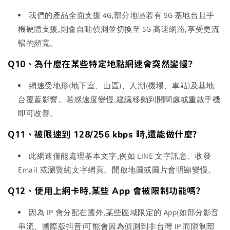
我們的產品全面支援 4G,部分地區若有 5G 基地台且手
機硬體支援,則會自動偵測並切換至 5G 高速網路,享受更流
暢的頻寬。
Q10、為什麼在某些特定地點網速會突然變慢?
網速受地形(地下室、山區)、人潮(機場、車站)及基地
台覆蓋影響。若感速度變慢,建議移動到開闊處或重啟手機
即可改善。
Q11、被限速到 128/256 kbps 時,還能做什麼?
此網速僅能處理基本文字,例如 LINE 文字訊息、收發
Email 或瀏覽純文字網頁。開啟地圖或圖片會明顯變慢。
Q12、使用上網卡時,某些 App 會被限制功能嗎?
因為 IP 會分配在國外,某些區域限定的 App(如部分影音
串流、國際版抖音)可能會因為偵測到非台灣 IP 而限制部