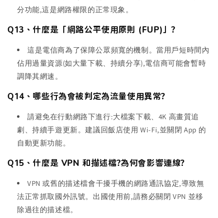
分功能,這是網路權限的正常現象。
Q13、什麼是「網路公平使用原則 (FUP)」?
這是電信商為了保障公眾頻寬的機制。當用戶短時間內
佔用過量資源(如大量下載、持續分享),電信商可能會暫時
調降其網速。
Q14、哪些行為會被判定為流量使用異常?
請避免在行動網路下進行:大檔案下載、4K 高畫質追
劇、持續手遊更新。建議回飯店使用 Wi-Fi,並關閉 App 的
自動更新功能。
Q15、什麼是 VPN 和描述檔?為何會影響連線?
VPN 或舊的描述檔會干擾手機的網路通訊協定,導致無
法正常抓取國外訊號。出國使用前,請務必關閉 VPN 並移
除過往的描述檔。