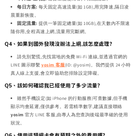
每日方案:
每天固定高速流量(如 1GB),用完降速,隔日凌
晨重新恢復。
固定流量:
提供一筆固定總量(如 10GB),在天數內不限速
隨你用,全程高速上網,流量用完斷網。
Q4、如果到國外發現沒辦法上網,該怎麼處理?
請先別驚慌,先找當地的免費 Wi-Fi 連線,並透過官網的
LINE 圖示聯繫
yosim 客服
(ID: @yosim)。我們提供 24 小時
真人線上支援,會立即協助您排除設定障礙。
Q5、該如何確認我已經使用了多少流量?
雖然手機設定(如 iPhone 的行動服務)可查數據,但手機
顯示均會延遲,僅供參考。若需精準數字,建議直接聯絡
yosim
官方 LINE 客服,由專人為您查詢後端最準確的使用
狀況。
Q6、使用這類網卡會有預期之外的費用嗎?