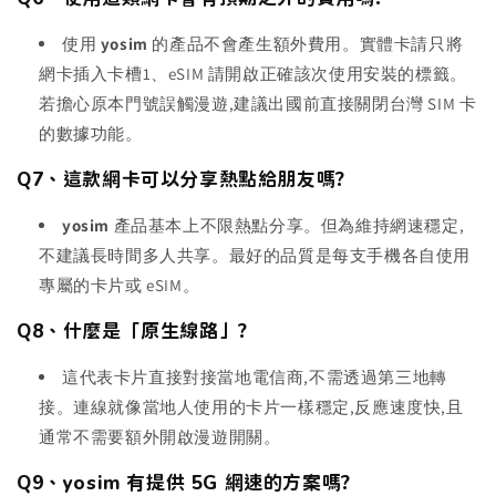
使用
yosim
的產品不會產生額外費用。實體卡請只將
網卡插入卡槽1、eSIM 請開啟正確該次使用安裝的標籤。
若擔心原本門號誤觸漫遊,建議出國前直接關閉台灣 SIM 卡
的數據功能。
Q7、這款網卡可以分享熱點給朋友嗎?
yosim
產品基本上不限熱點分享。但為維持網速穩定,
不建議長時間多人共享。最好的品質是每支手機各自使用
專屬的卡片或 eSIM。
Q8、什麼是「原生線路」?
這代表卡片直接對接當地電信商,不需透過第三地轉
接。連線就像當地人使用的卡片一樣穩定,反應速度快,且
通常不需要額外開啟漫遊開關。
Q9、yosim 有提供 5G 網速的方案嗎?