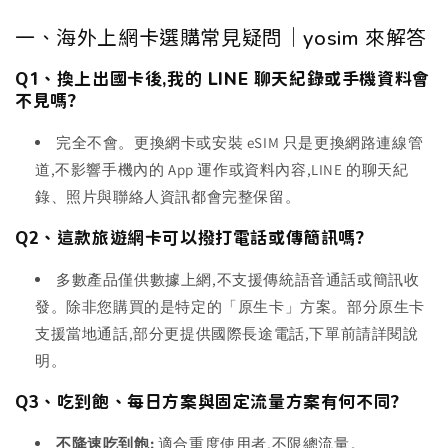
一、海外上網卡選購常見疑問｜yosim 來解答
Q1、換上出國卡後,我的 LINE 聊天紀錄或手機資料會
不見嗎?
完全不會。更換網卡或安裝 eSIM 只是更換網路連線管
道,不影響手機內的 App 運作或資料內容,LINE 的聊天紀
錄、照片與聯絡人資訊都會完整保留。
Q2、這款旅遊網卡可以撥打電話或傳簡訊嗎?
多數產品僅供數據上網,不支援傳統語音通話或簡訊收
發。除非您購買的是特定的「原生卡」方案。部分原生卡
支援當地通話,部分更提供國際長途電話,下單前請詳閱說
明。
Q3、吃到飽、每日方案與固定流量方案有何不同?
不降速吃到飽:
適合重度使用者,不限總流量。